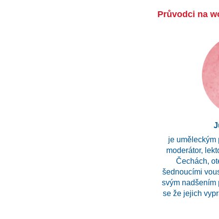
Průvodci na 
J
je uměleckým 
moderátor, lekt
Čechách, ot
šednoucími vousy
svým nadšením p
se že jejich vyp