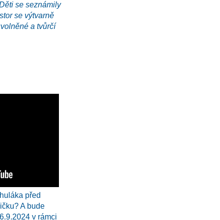
Děti se seznámily
stor se výtvarně
volněné a tvůrčí
huláka před
čičku? A bude
6.9.2024 v rámci