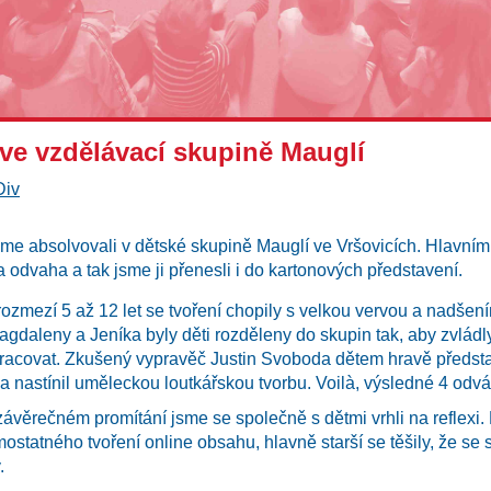
e vzdělávací skupině Mauglí
Div
me absolvovali v dětské skupině Mauglí ve Vršovicích. Hlavním
a odvaha a tak jsme ji přenesli i do kartonových představení.
ozmezí 5 až 12 let se tvoření chopily s velkou vervou a nadšen
Magdaleny a Jeníka byly děti rozděleny do skupin tak, aby zvládl
racovat. Zkušený vypravěč Justin Svoboda dětem hravě představ
a nastínil uměleckou loutkářskou tvorbu. Voilà, výsledné 4 odv
ávěrečném promítání jsme se společně s dětmi vrhli na reflexi.
mostatného tvoření online obsahu, hlavně starší se těšily, že s
.