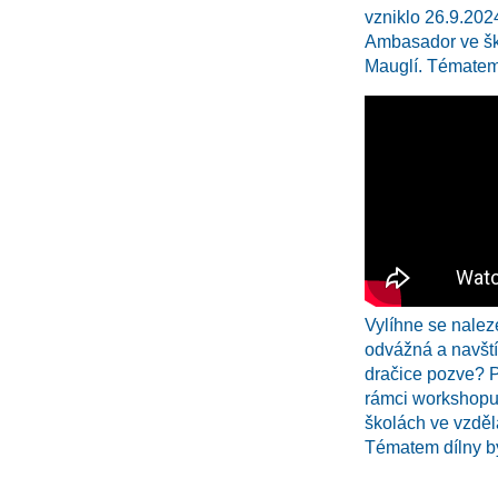
vzniklo 26.9.20
Ambasador ve šk
Mauglí. Tématem 
Vylíhne se nalez
odvážná a navští
dračice pozve? P
rámci workshop
školách ve vzděl
Tématem dílny b