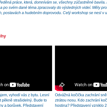
ředěná práce, která, domnívám se, všechny zúčastněné bavila. 
 a po svém dané téma zpracovaly do výsledných videí. Měly pro
ch, postavách a hudebním doprovodu. Celý workshop se nesl v u
ěhy
ájem, vyhodí vás z bytu. Lesní
Odvážná kočička zachrání sně
t pěkně strašidelný. Bude to
ztrátou nosu. Kdo zachrání ko
hy a borůvek. Představení
hostina? Představení vzniklo 2