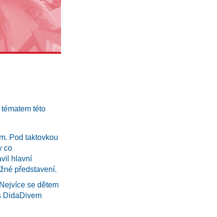
 tématem této
ím. Pod taktovkou
y co
il hlavní
ážné představení.
 Nejvíce se dětem
e s DidaDivem