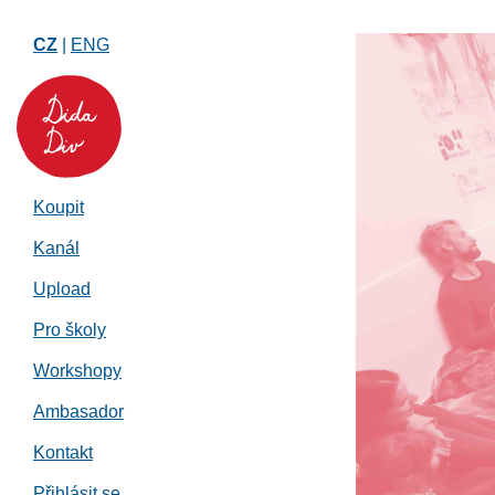
CZ
|
ENG
Koupit
Kanál
Upload
Pro školy
Workshopy
Ambasador
Kontakt
Přihlásit se