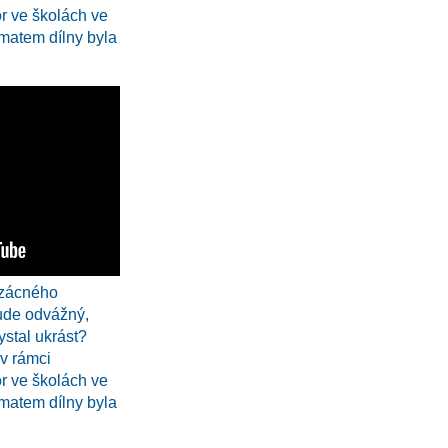
 ve školách ve
matem dílny byla
vzácného
bude odvážný,
ystal ukrást?
 v rámci
 ve školách ve
matem dílny byla