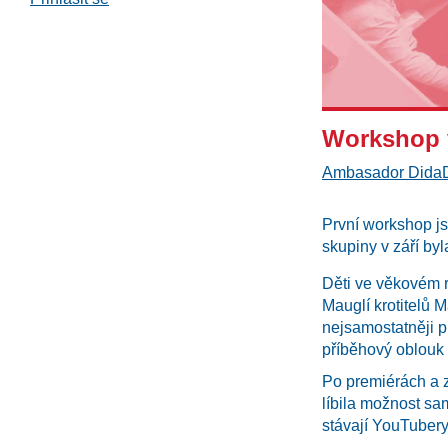
Workshop v
Ambasador Dida
První workshop js
skupiny v září byl
Děti ve věkovém r
Mauglí krotitelů 
nejsamostatněji p
příběhový oblouk 
Po premiérách a z
líbila možnost sa
stávají YouTubery