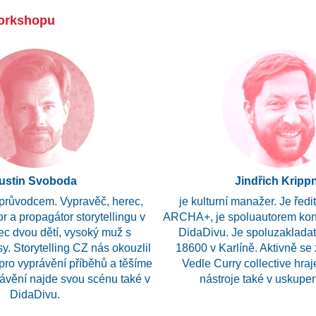
workshopu
ustin Svoboda
Jindřich Kripp
průvodcem. Vypravěč, herec,
je kulturní manažer. Je ředi
or a propagátor storytellingu v
ARCHA+, je spoluautorem kon
ec dvou dětí, vysoký muž s
DidaDivu. Je spoluzakladat
. Storytelling CZ nás okouzlil
18600 v Karlíně. Aktivně se
ro vyprávění příběhů a těšíme
Vedle Curry collective hra
rávění najde svou scénu také v
nástroje také v uskupen
DidaDivu.