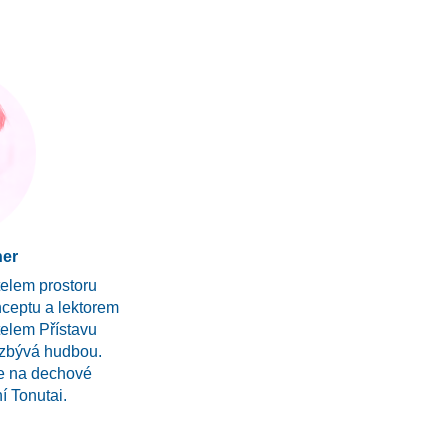
ner
telem prostoru
ceptu a lektorem
elem Přístavu
 zbývá hudbou.
je na dechové
í Tonutai.