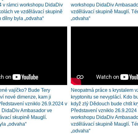
24 v rámci workshopu DidaDiv
workshopu DidaDiv Ambasador
olách ve vzdělávací skupině
vzdělávací skupině Mauglí. Té
dílny byla „odvaha“
„odvaha“
ené vajíčko? Bude Tery
Neopatrná práce s krystalem 
ví nové dimenze, kam ji
kryptonitu se nevyplácí. Kdo 
ředstavení vzniklo 26.9.2024 v
když zlý Dědouch bude chtít kr
u DidaDiv Ambasador ve
Představení vzniklo 26.9.2024
ávací skupině Mauglí.
workshopu DidaDiv Ambasador
yla „odvaha“
vzdělávací skupině Mauglí. Té
„odvaha“