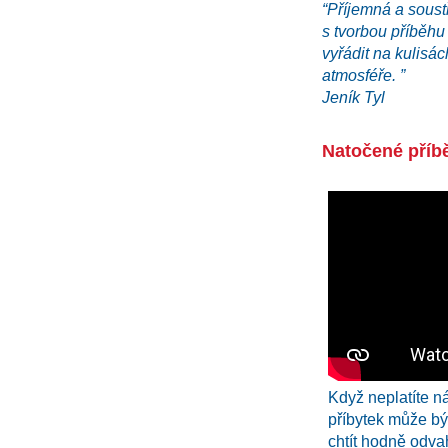
“Příjemná a soust
s tvorbou příběhu
vyřádit na kulisá
atmosféře. ”
Jeník Tyl
Natočené příb
Když neplatíte n
příbytek může bý
chtít hodně odva