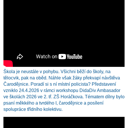
Škola je neustále v pohybu. Všichni běží do školy, na
tělocvik, pak na oběd. Náhle však žáky překvapí návštěva
Čarodějnice. Poradí si s ní místní policista? Představení
vzniklo 24.4.2026 v rámci workshopu DidaDiv Ambasador
ve školách 2026 ve 2. tř. ZŠ Horáčkova. Tématem dílny bylo
psaní měkkého a tvrdého I, čarodějnice a posílení
spolupráce třídního kolektivu.