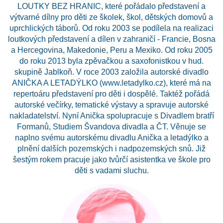
LOUTKY BEZ HRANIC, které pořádalo představení a
výtvarné dílny pro děti ze školek, škol, dětských domovů a
uprchlických táborů. Od roku 2003 se podílela na realizaci
loutkových představení a dílen v zahraničí - Francie, Bosna
a Hercegovina, Makedonie, Peru a Mexiko. Od roku 2005
do roku 2013 byla zpěvačkou a saxofonistkou v hud.
skupině Jablkoň. V roce 2003 založila autorské divadlo
ANIČKA A LETADÝLKO (www.letadylko.cz), které má na
repertoáru představení pro děti i dospělé. Taktéž pořádá
autorské večírky, tematické výstavy a spravuje autorské
nakladatelství. Nyní Anička spolupracuje s Divadlem bratří
Formanů, Studiem Švandova divadla a ČT. Věnuje se
naplno svému autorskému divadlu Anička a letadýlko a
plnění dalších pozemských i nadpozemských snů. Již
šestým rokem pracuje jako tvůrčí asistentka ve škole pro
děti s vadami sluchu.