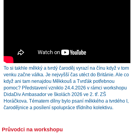
To si takhle měkký a tvrdý čaroděj vyrazí na čínu když v tom
venku začne válka. Je nejvyšší čas utéct do Británie. Ale co
když ani tam nenajdou Měkkouš a Tvrďák potřebnou
pomoc? Představení vzniklo 24.4.2026 v rámci workshopu
DidaDiv Ambasador ve školách 2026 ve 2. tř. ZŠ
Horáčkova. Tématem dílny bylo psaní měkkého a tvrdého I,
čarodějnice a posílení spolupráce třídního kolektivu.
Průvodci na workshopu