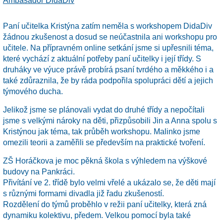
Ambasador DidaDiv
Paní učitelka Kristýna zatím neměla s workshopem DidaDiv
žádnou zkušenost a dosud se neúčastnila ani workshopu pro
učitele. Na přípravném online setkání jsme si upřesnili téma,
které vychází z aktuální potřeby paní učitelky i její třídy. S
druháky ve výuce právě probírá psaní tvrdého a měkkého i a
také zdůraznila, že by ráda podpořila spolupráci dětí a jejich
týmového ducha.
Jelikož jsme se plánovali vydat do druhé třídy a nepočítali
jsme s velkými nároky na děti, přizpůsobili Jin a Anna spolu s
Kristýnou jak téma, tak průběh workshopu. Malinko jsme
omezili teorii a zaměřili se především na praktické tvoření.
ZŠ Horáčkova je moc pěkná škola s výhledem na výškové
budovy na Pankráci.
Přivítání ve 2. třídě bylo velmi vřelé a ukázalo se, že děti mají
s různými formami divadla již řadu zkušeností.
Rozdělení do týmů proběhlo v režii paní učitelky, která zná
dynamiku kolektivu, předem. Velkou pomocí byla také