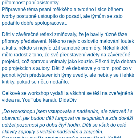
přítomnost paní asistentky.
Připravené téma psaní měkkého a tvrdého i sice během
tvorby postupně ustoupilo do pozadí, ale týmům se zato
podařilo dobře spolupracovat.
Děti v závěrečné reflexi zmiňovaly, že je bavily různé fáze
přípravy představení. Někoho nejvíc oslovilo malování loutek
a kulis, někdo si nejvíc užil samotné premiéry. Několik dětí
mělo radost z toho, že své představení viděly na závěrečné
projekci, což opravdu vnímaly jako kouzlo. Pěkná byla debata
po projekcích s autory. Děti živě debatovaly o tom, proč co v
jednotlivých představeních týmy uvedly, ale nebály se i lehké
kritiky, pokud se něco nedařilo.
Celkově se workshop vydařil a všichni se těší na zveřejněná
videa na YouTube kanálu DidaDiv.
„Do workshopu jsem vstupovala s nadšením, ale zároveň i s
obavami, jak budou děti fungovat ve skupinách a zda dokáží
udržet pozornost po dobu čtyř hodin. Děti se však do celé
aktivity zapojily s velkým nadšením a zaujetím.