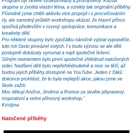
Program byl skvěle strukturovaný a promyšlený. Každá
skupina si zvolila vlastní téma, a vznikly tak originální příběhy.
Původně jsme chtěli aktivitu více propojit i s procvičováním
i/y, ale samotný průběh workshopu ukázal, že hlavní přínos
spočívá především v rozvoji spolupráce, komunikace a
kreativity dětí.
Pro některé skupiny bylo zpočátku náročné vybrat vypravěče,
tuto roli často provázel ostych. I s touto výzvou se ale děti
postupně dokázaly vyrovnat a najít společné řešení.
Silným momentem bylo první společné zhlédnutí natočených
videí. Nadšení dětí bylo nepřehlédnutelné a moc se těší, až
budou jejich příběhy dostupné na YouTube. Jeden z žáků
dokonce prohlásil, že to byla nejlepší akce, jakou jsme ve
škole zažili.
Moc děkuji Aničce, Jindrovi a Romce za skvěle připravený,
inspirativní a velmi přínosný workshop."
Kristýna
Natočené příběhy