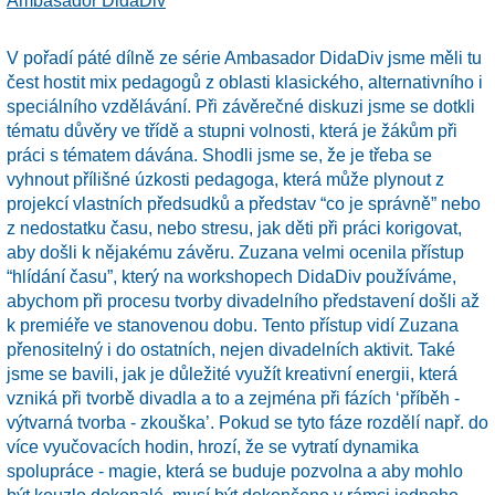
Ambasador DidaDiv
V pořadí páté dílně ze série Ambasador DidaDiv jsme měli tu
čest hostit mix pedagogů z oblasti klasického, alternativního i
speciálního vzdělávání. Při závěrečné diskuzi jsme se dotkli
tématu důvěry ve třídě a stupni volnosti, která je žákům při
práci s tématem dávána. Shodli jsme se, že je třeba se
vyhnout přílišné úzkosti pedagoga, která může plynout z
projekcí vlastních předsudků a představ “co je správně” nebo
z nedostatku času, nebo stresu, jak děti při práci korigovat,
aby došli k nějakému závěru. Zuzana velmi ocenila přístup
“hlídání času”, který na workshopech DidaDiv používáme,
abychom při procesu tvorby divadelního představení došli až
k premiéře ve stanovenou dobu. Tento přístup vidí Zuzana
přenositelný i do ostatních, nejen divadelních aktivit. Také
jsme se bavili, jak je důležité využít kreativní energii, která
vzniká při tvorbě divadla a to a zejména při fázích ‘příběh -
výtvarná tvorba - zkouška’. Pokud se tyto fáze rozdělí např. do
více vyučovacích hodin, hrozí, že se vytratí dynamika
spolupráce - magie, která se buduje pozvolna a aby mohlo