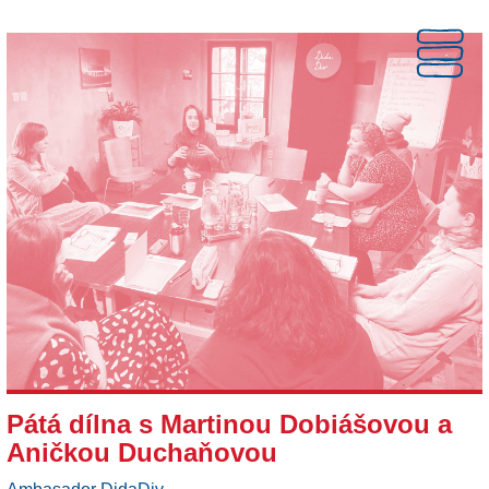
Pátá dílna s Martinou Dobiášovou a
Aničkou Duchaňovou