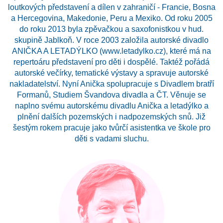
loutkových představení a dílen v zahraničí - Francie, Bosna
a Hercegovina, Makedonie, Peru a Mexiko. Od roku 2005
do roku 2013 byla zpěvačkou a saxofonistkou v hud.
skupině Jablkoň. V roce 2003 založila autorské divadlo
ANIČKA A LETADÝLKO (www.letadylko.cz), které má na
repertoáru představení pro děti i dospělé. Taktéž pořádá
autorské večírky, tematické výstavy a spravuje autorské
nakladatelství. Nyní Anička spolupracuje s Divadlem bratří
Formanů, Studiem Švandova divadla a ČT. Věnuje se
naplno svému autorskému divadlu Anička a letadýlko a
plnění dalších pozemských i nadpozemských snů. Již
šestým rokem pracuje jako tvůrčí asistentka ve škole pro
děti s vadami sluchu.