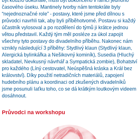
být kouzlo dokonalé, musí být dokončeno v rámci jednoho
časového úseku. Mantinely tvorby nám tentokráte byly
“nejednoznačné role” - postavy, které jsme před dílnou s
průvodci navrhli tak, aby byli příběhotvorné. Postavu si každý
účastník vylosoval a po rozdělení do týmů ji krátce jednou
větou představil. Každý tým měl posléze za úkol zapojit
všechny tyto postavy do divadelního příběhu. Nakonec nám
vznikly následující 3 příběhy: Stydlivý klaun (Stydlivý klaun,
Alergická bylinkářka a Nešikovný kominík), Susedia (Hluchý
skladatel, Nevkusný návrhář a Sympatická zombie), Bohatství
pro každého (Líný cestovatel, Neúspěšná kráska a Král bez
království). Díky použití netradičních materiálů, zapojení
hudebního plánu a koordinaci od zkušených divadelníků
jsme posunuli laťku toho, co se dá krátkým loutkovým videem
dosáhnout.
Průvodci na workshopu