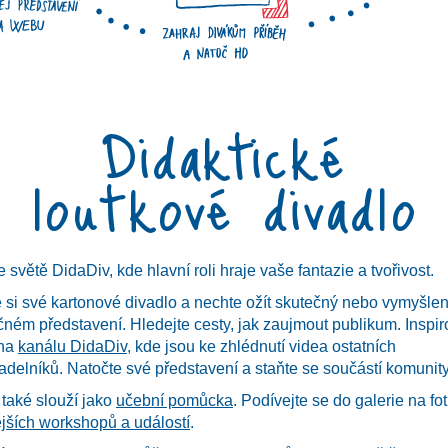
Dida
kt
ické
loutkové diva
ve světě DidaDiv, kde hlavní roli hraje vaše fantazie a tvořivost.
 si své kartonové divadlo a nechte ožít skutečný nebo vymyšlen
čném představení. Hledejte cesty, jak zaujmout publikum. Inspir
 na
kanálu DidaDiv
, kde jsou ke zhlédnutí videa ostatních
delníků. Natočte své představení a staňte se součástí komunity
také slouží jako
učební pomůcka
. Podívejte se do galerie na fo
jších workshopů a událostí
.