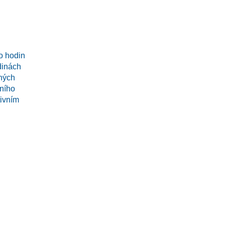
o hodin
dinách
ných
lního
tivním