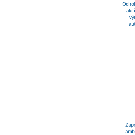
Od ro
akcí
vý
au
Zapo
amb