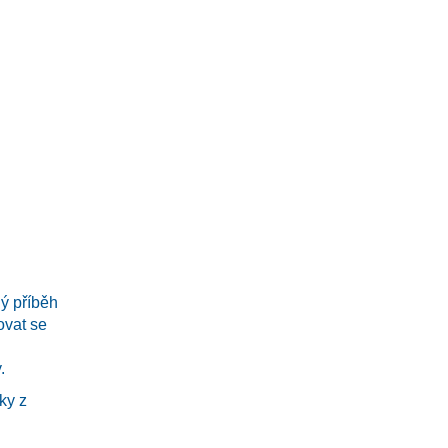
dlo
ý příběh
ovat se
.
tky z