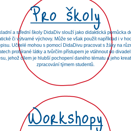
kladní a střední školy DidaDiv slouží jako didaktická pomůcka d
tické či výtvarné výchovy. Může se však použít například i v ho
Pro školy
episu. Učitelé mohou s pomocí DidaDivu pracovat s žáky na růz
tech probírané látky a tvůrčím přístupem je vtáhnout do divade
su, jehož cílem je hlubší pochopení daného tématu a jeho krea
zpracování týmem studentů.