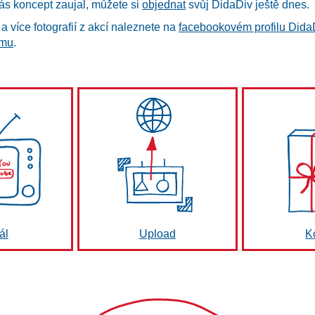
s koncept zaujal, můžete si
objednat
svůj DidaDiv ještě dnes.
a více fotografií z akcí naleznete na
facebookovém profilu Dida
amu
.
ál
Upload
K