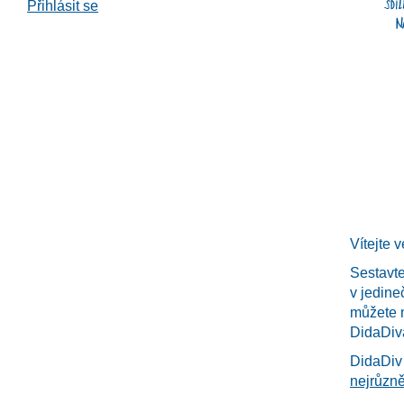
Přihlásit se
Vítejte 
Sestavte
v jedine
můžete
DidaDiva
DidaDiv 
nejrůzně