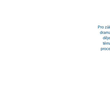
Pro zá
drama
děj
téma
proce