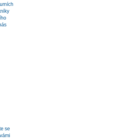
urních
tníky
ího
nás
te se
vámi