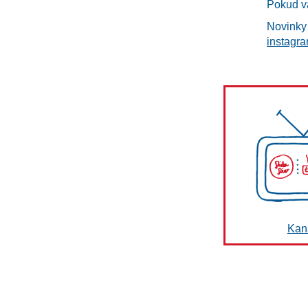
Pokud vá
Novinky 
instagr
Kan