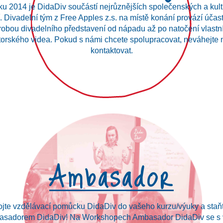
ku 2014 je DidaDiv součástí nejrůznějších společenských a kult
. Divadelní tým z Free Apples z.s. na místě konání provází účas
robou divadelního představení od nápadu až po natočení vlastn
torského videa. Pokud s námi chcete spolupracovat, neváhejte 
Workshopy
kontaktovat.
jte vzdělávací pomůcku DidaDiv do vašeho kurzu/výuky a staň
asadorem DidaDiv! Na Workshopech Ambasador DidaDiv se s 