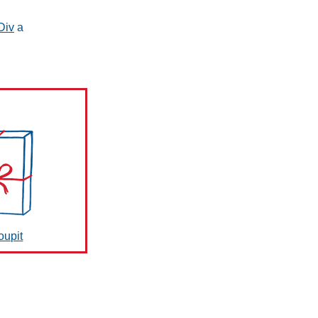
Div
a
oupit